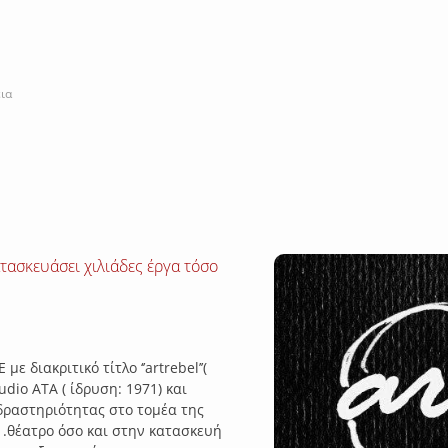
εια
τασκευάσει χιλιάδες έργα τόσο
ART-REBE
ε διακριτικό τίτλο ‘’artrebel’’(
udio ATA ( ίδρυση: 1971) και
 δραστηριότητας στο τομέα της
.θέατρο όσο και στην κατασκευή
Βρισκόμαστε στο χώρ